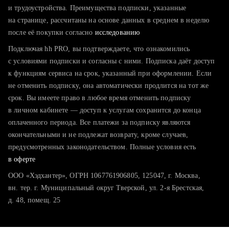
тратите много времени на поиск и вручную поднимаете
и трудоустройства. Преимущества подписки, указанные
резюме
на странице, рассчитаны на основе данных в среднем в неделю
после её покупки согласно
хотите сравнить себя с конкурентами и оценить шансы
исследованию
Подключая hh PRO, вы подтверждаете, что ознакомились
с условиями подписки и согласны с ними. Подписка даёт доступ
к функциям сервиса на срок, указанный при оформлении. Если
не отменить подписку, она автоматически продлится на тот же
срок. Вы имеете право в любое время отменить подписку
в личном кабинете — доступ к услугам сохранится до конца
оплаченного периода. Все платежи за подписку являются
окончательными и не подлежат возврату, кроме случаев,
предусмотренных законодательством. Полные условия есть
в оферте
ООО «Хэдхантер», ОГРН 1067761906805, 125047, г. Москва,
вн. тер. г. Муниципальный округ Тверской, ул. 2-я Брестская,
д. 48, помещ. 25