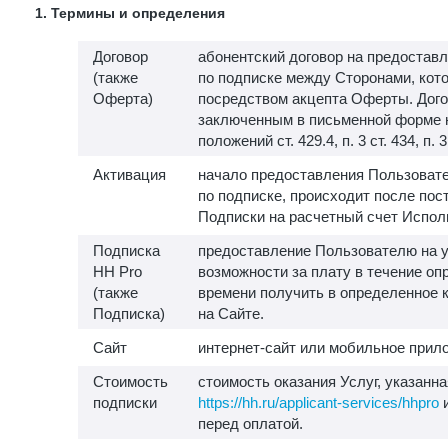
1. Термины и определения
Договор
абонентский договор на предоставл
(также
по подписке между Сторонами, кот
Оферта)
посредством акцепта Оферты. Дого
заключенным в письменной форме 
положений ст. 429.4, п. 3 ст. 434, п. 
Активация
начало предоставления Пользовате
по подписке, происходит после пос
Подписки на расчетный счет Испол
Подписка
предоставление Пользователю на у
HH Pro
возможности за плату в течение о
(также
времени получить в определенное 
Подписка)
на Сайте.
Сайт
интернет-сайт или мобильное прило
Стоимость
стоимость оказания Услуг, указанна
подписки
https://hh.ru/applicant-services/hhpro
и
перед оплатой.