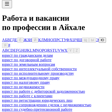
Работа и вакансии
по профессии в Айхале
А
Б
В
Г
Д
Е
Ж
З
И
К
Л
М
Н
О
П
Р
С
Т
У
Ф
Х
Ц
Ч
Ш
Э
Ё
Й
Щ
Ы
Ю
#
Я
A
B
C
D
E
F
G
H
I
J
K
L
M
N
O
P
Q
R
S
T
U
V
W
X
Y
Z
юрист по гражданским делам
юрист по договорной работе
юрист по земельным вопросам
юрист по интеллектуальной собственности
юрист по исполнительному производству
юрист по международному праву
юрист по налоговому праву
юрист по недвижимости
юрист по работе с дебиторской задолженностью
юрист по работе с клиентами
юрист по регистрации юридических лиц
юрист по сопровождению сделок с недвижимостью
юрист по судебно-претензионной работе