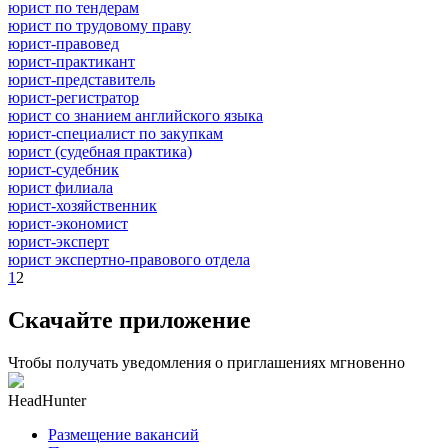
юрист по тендерам
юрист по трудовому праву
юрист-правовед
юрист-практикант
юрист-представитель
юрист-регистратор
юрист со знанием английского языка
юрист-специалист по закупкам
юрист (судебная практика)
юрист-судебник
юрист филиала
юрист-хозяйственник
юрист-экономист
юрист-эксперт
юрист экспертно-правового отдела
1
2
Скачайте приложение
Чтобы получать уведомления о приглашениях мгновенно
HeadHunter
Размещение вакансий