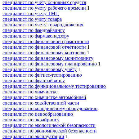
специалист по учету основных средств
специалист по учету рабочего времени
1
специалист по учету ТМЦ
специалист по учету товара
специалист по учету товародвижения
специалист по фандрайзингу
специалист по фармаконадзору
специалист по финансовой грамотности
специалист по финансовой отчетности
1
специалист по финансовому контролю
1
специалист по финансовому мониторингу
специалист по финансовому планированию
1
специалист по финансовому учету
1
специалист по фитнес-тестированию
специалист по франчайзингу
специалист по функциональному тестированию
специалист по химчистке
специалист по химчистке автомобилей
специалист по хозяйственной части
специалист по холодильному оборудованию
специалист по ценообразованию
специалист по эквайрингу
специалист по экологической безопасности
специалист по экономической безопасности
специалист по эксплуатации
1