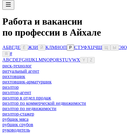
Работа и вакансии
по профессии в Айхале
А
Б
В
Г
Д
Е
Ж
З
И
К
Л
М
Н
О
П
С
Т
У
Ф
Х
Ц
Ч
Ш
Э
Ю
Ё
Й
Р
Щ
Ы
#
Я
A
B
C
D
E
F
G
H
I
J
K
L
M
N
O
P
Q
R
S
T
U
V
W
X
Y
Z
риск-технолог
ритуальный агент
рихтовщик
рихтовщик-арматурщик
риэлтор
риэлтор-агент
риэлтор в отдел продаж
риэлтор по коммерческой недвижимости
риэлтор по недвижимости
риэлтор-стажер
рубщик мяса
рубщик срубов
руководитель