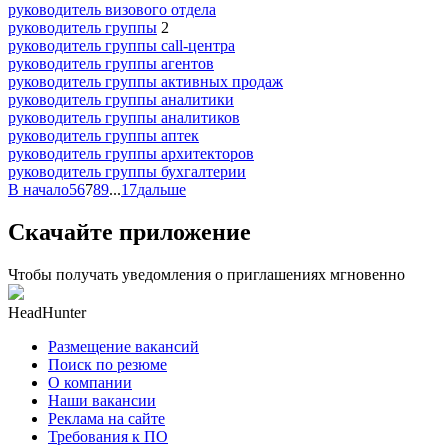
руководитель визового отдела
руководитель группы
2
руководитель группы call-центра
руководитель группы агентов
руководитель группы активных продаж
руководитель группы аналитики
руководитель группы аналитиков
руководитель группы аптек
руководитель группы архитекторов
руководитель группы бухгалтерии
В начало
5
6
7
8
9
...
17
дальше
Скачайте приложение
Чтобы получать уведомления о приглашениях мгновенно
HeadHunter
Размещение вакансий
Поиск по резюме
О компании
Наши вакансии
Реклама на сайте
Требования к ПО