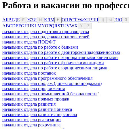
Работа и вакансии по професс
А
Б
В
Г
Д
Е
Ж
З
И
К
Л
М
О
П
Р
С
Т
У
Ф
Х
Ц
Ч
Ш
Э
Ю
Ё
Й
Н
Щ
Ы
Я
A
B
C
D
E
F
G
H
I
J
K
L
M
N
O
P
Q
R
S
T
U
V
W
X
Y
Z
начальник отдела подготовки производства
начальник отдела поддержки пользователей
начальник отдела ПОД/ФТ
начальник отдела по работе с банками
начальник отдела по работе с дебиторской задолженностью
начальник отдела по работе с корпоративными клиентами
начальник отдела по работе с физическими лицами
начальник отдела по работе с юридическими лицами
начальник отдела поставок
начальник отдела программного обеспечения
начальник отдела продаж (директор по продажам)
начальник отдела продвижения
начальник отдела промышленной безопасности
1
начальник отдела прямых продаж
начальник отдела развития
начальник отдела развития бизнеса
начальник отдела развития персонала
начальник отдела реализации
начальник отдела рекрутинга