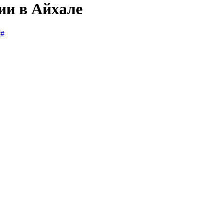
ии в Айхале
#