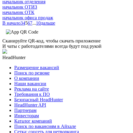
начальник отделения
начальник ОТИЗ
начальник ОТК
начальник офиса продаж
В начало
3
4
5
6
7
...
10
дальше
Сканируйте QR-код, чтобы скачать приложение
И чаты с работодателями всегда будут под рукой
HeadHunter
Размещение вакансий
Поиск по резюме
О компании
Наши вакансии
Реклама на сайте
Требования к ПО
Безопасный HeadHunter
HeadHunter API
Партнерам
Инвесторам
Каталог компаний
Поиск по вакансиям в Айхале
Сетка: соцсеть для нетворкинга