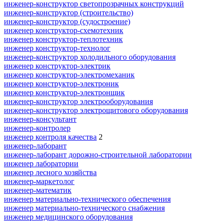
инженер-конструктор светопрозрачных конструкций
инженер-конструктор (строительство)
инженер-конструктор (судостроение)
инженер конструктор-схемотехник
инженер конструктор-теплотехник
инженер конструктор-технолог
инженер-конструктор холодильного оборудования
инженер конструктор-электрик
инженер конструктор-электромеханик
инженер конструктор-электроник
инженер конструктор-электронщик
инженер-конструктор электрооборудования
инженер-конструктор электрощитового оборудования
инженер-консультант
инженер-контролер
инженер контроля качества
2
инженер-лаборант
инженер-лаборант дорожно-строительной лаборатории
инженер лаборатории
инженер лесного хозяйства
инженер-маркетолог
инженер-математик
инженер материально-технического обеспечения
инженер материально-технического снабжения
инженер медицинского оборудования