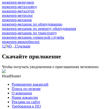
инженер-менеджер
инженер-металловед
инженер-металлург
инженер-метролог
инженер-механик
инженер-механик по оборудованию
инженер-механик по ремонту оборудования
инженер-механик по транспорту
инженер-механик сервисной службы
инженер-микробиолог
1
2
3
4
5
...
15
дальше
Скачайте приложение
Чтобы получать уведомления о приглашениях мгновенно
HeadHunter
Размещение вакансий
Поиск по резюме
О компании
Наши вакансии
Реклама на сайте
Требования к ПО