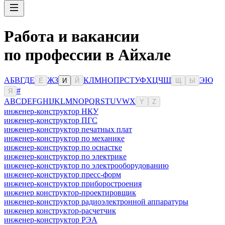
Работа и вакансии
по профессии в Айхале
А
Б
В
Г
Д
Е
Ж
З
К
Л
М
Н
О
П
Р
С
Т
У
Ф
Х
Ц
Ч
Ш
Э
Ю
Ё
И
Й
Щ
Ы
#
Я
A
B
C
D
E
F
G
H
I
J
K
L
M
N
O
P
Q
R
S
T
U
V
W
X
Y
Z
инженер-конструктор НКУ
инженер-конструктор ПГС
инженер-конструктор печатных плат
инженер-конструктор по механике
инженер-конструктор по оснастке
инженер-конструктор по электрике
инженер-конструктор по электрооборудованию
инженер-конструктор пресс-форм
инженер-конструктор приборостроения
инженер конструктор-проектировщик
инженер-конструктор радиоэлектронной аппаратуры
инженер конструктор-расчетчик
инженер-конструктор РЭА