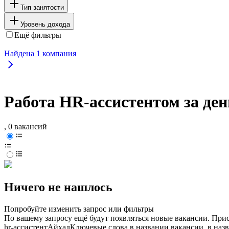
Тип занятости
Уровень дохода
Ещё фильтры
Найдена
1
компания
Работа HR-ассистентом за ден
, 0 вакансий
Ничего не нашлось
Попробуйте изменить запрос или фильтры
По вашему запросу ещё будут появляться новые вакансии. При
hr-ассистент
Айхал
Ключевые слова в названии вакансии, в наз