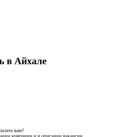
ь в Айхале
сылать вам?
вании компании и в описании вакансии