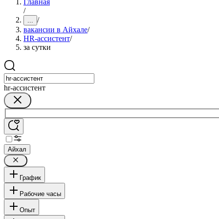
Главная
/
/
...
вакансии в Айхале
/
HR-ассистент
/
за сутки
hr-ассистент
Айхал
График
Рабочие часы
Опыт