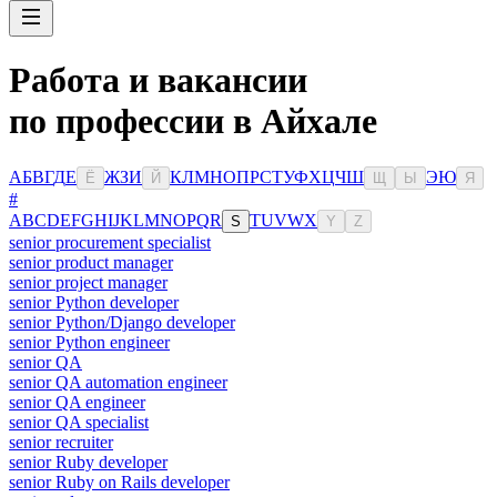
Работа и вакансии
по профессии в Айхале
А
Б
В
Г
Д
Е
Ж
З
И
К
Л
М
Н
О
П
Р
С
Т
У
Ф
Х
Ц
Ч
Ш
Э
Ю
Ё
Й
Щ
Ы
Я
#
A
B
C
D
E
F
G
H
I
J
K
L
M
N
O
P
Q
R
T
U
V
W
X
S
Y
Z
senior procurement specialist
senior product manager
senior project manager
senior Python developer
senior Python/Django developer
senior Python engineer
senior QA
senior QA automation engineer
senior QA engineer
senior QA specialist
senior recruiter
senior Ruby developer
senior Ruby on Rails developer