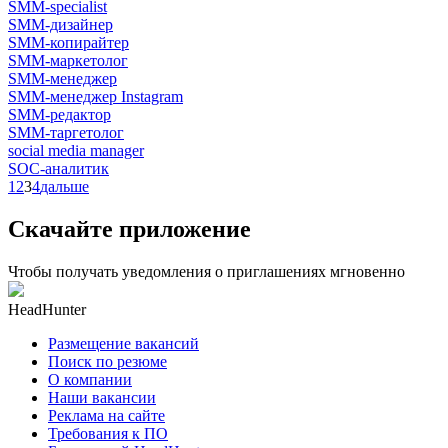
SMM-specialist
SMM-дизайнер
SMM-копирайтер
SMM-маркетолог
SMM-менеджер
SMM-менеджер Instagram
SMM-редактор
SMM-таргетолог
social media manager
SOC-аналитик
1
2
3
4
дальше
Скачайте приложение
Чтобы получать уведомления о приглашениях мгновенно
HeadHunter
Размещение вакансий
Поиск по резюме
О компании
Наши вакансии
Реклама на сайте
Требования к ПО