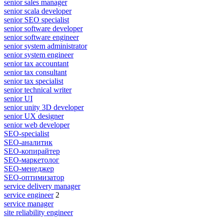
senior sales manager
senior scala developer
senior SEO specialist
senior software developer
senior software engineer
senior system administrator
senior system engineer
senior tax accountant
senior tax consultant
senior tax specialist
senior technical writer
senior UI
senior unity 3D developer
senior UX designer
senior web developer
SEO-specialist
SEO-аналитик
SEO-копирайтер
SEO-маркетолог
SEO-менеджер
SEO-оптимизатор
service delivery manager
service engineer
2
service manager
site reliability engineer