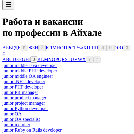
Работа и вакансии
по профессии в Айхале
А
Б
В
Г
Д
Е
Ж
З
И
К
Л
М
Н
О
П
Р
С
Т
У
Ф
Х
Ц
Ч
Ш
Э
Ю
Ё
Й
Щ
Ы
Я
#
A
B
C
D
E
F
G
H
I
K
L
M
N
O
P
Q
R
S
T
U
V
W
X
J
Y
Z
junior middle Java developer
junior middle PHP developer
junior middle QA engineer
junior .NET developer
junior PHP developer
junior PR manager
junior product manager
junior project manager
junior Python developer
junior QA
junior QA specialist
junior recruiter
junior Ruby on Rails developer