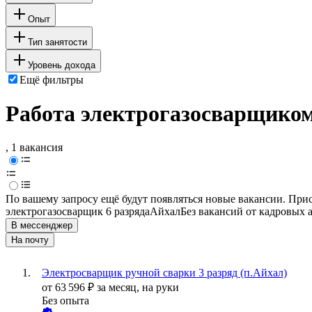
Опыт
Тип занятости
Уровень дохода
Ещё фильтры
Работа электрогазосварщиком
, 1 вакансия
По вашему запросу ещё будут появляться новые вакансии. При
электрогазосварщик 6 разряда
Айхал
Без вакансий от кадровых 
В мессенджер
На почту
Электросварщик ручной сварки 3 разряд (п.Айхал)
от
63 596
₽
за месяц,
на руки
Без опыта