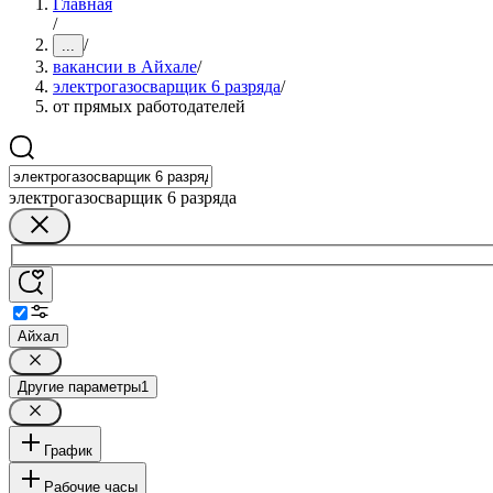
Главная
/
/
...
вакансии в Айхале
/
электрогазосварщик 6 разряда
/
от прямых работодателей
электрогазосварщик 6 разряда
Айхал
Другие параметры
1
График
Рабочие часы