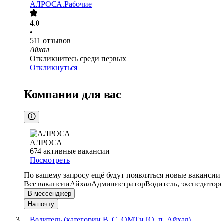
АЛРОСА.Рабочие
4.0
•
511
отзывов
Айхал
Откликнитесь среди первых
Откликнуться
Компании для вас
АЛРОСА
674
активные вакансии
Посмотреть
По вашему запросу ещё будут появляться новые вакансии
Все вакансии
Айхал
Администратор
Водитель, экспедитор
В мессенджер
На почту
Водитель (категории В, С, ОМТиТО, п. Айхал)