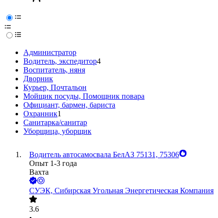
Администратор
Водитель, экспедитор
4
Воспитатель, няня
Дворник
Курьер, Почтальон
Мойщик посуды, Помощник повара
Официант, бармен, бариста
Охранник
1
Санитарка/санитар
Уборщица, уборщик
Водитель автосамосвала БелАЗ 75131, 75306
Опыт 1-3 года
Вахта
СУЭК, Сибирская Угольная Энергетическая Компания
3.6
•