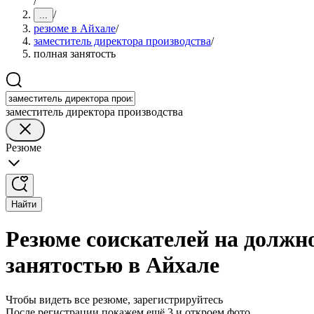
/
/
...
резюме в Айхале
/
заместитель директора производства
/
полная занятость
заместитель директора производства
Резюме
Найти
Резюме соискателей на должно
занятостью в Айхале
Чтобы видеть все резюме, зарегистрируйтесь
После регистрации покажем ещё 3 и откроем фото