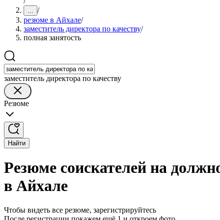
/
/
...
резюме в Айхале
/
заместитель директора по качеству
/
полная занятость
заместитель директора по качеству
Резюме
Найти
Резюме соискателей на должно
в Айхале
Чтобы видеть все резюме, зарегистрируйтесь
После регистрации покажем ещё 1 и откроем фото