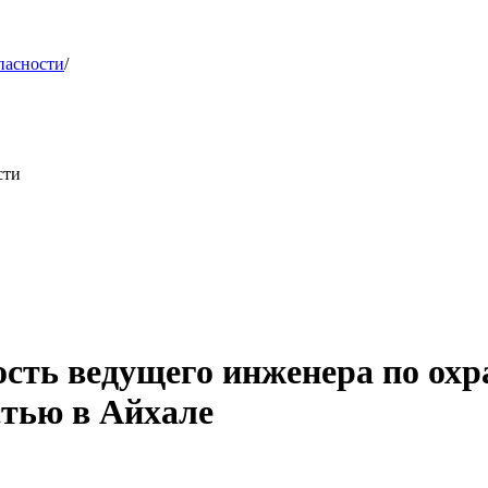
пасности
/
сти
ость ведущего инженера по ох
стью в Айхале