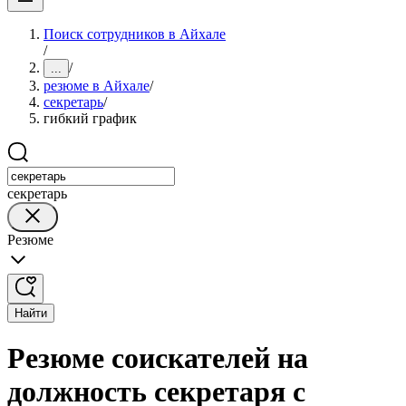
Поиск сотрудников в Айхале
/
/
...
резюме в Айхале
/
секретарь
/
гибкий график
секретарь
Резюме
Найти
Резюме соискателей на
должность секретаря с