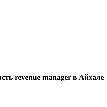
сть revenue manager в Айхале