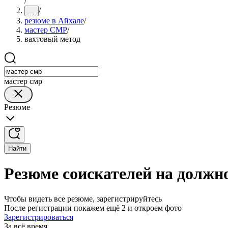
/
/
...
резюме в Айхале
/
мастер СМР
/
вахтовый метод
мастер смр
Резюме
Найти
Резюме соискателей на должн
Чтобы видеть все резюме, зарегистрируйтесь
После регистрации покажем ещё 2 и откроем фото
Зарегистрироваться
За всё время