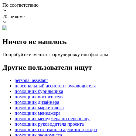
По соответствию
20 резюме
Ничего не нашлось
Попробуйте изменить формулировку или фильтры
Другие пользователи ищут
personal assistant
персональный ассистент руководителя
помощник бурильщика
помощник воспитателя
помощник дизайнера
помощник маркетолога
помощник менеджера
помощник менеджера по персоналу
помощник руководителя проекта
помощник системного администратора
помощник экономиста