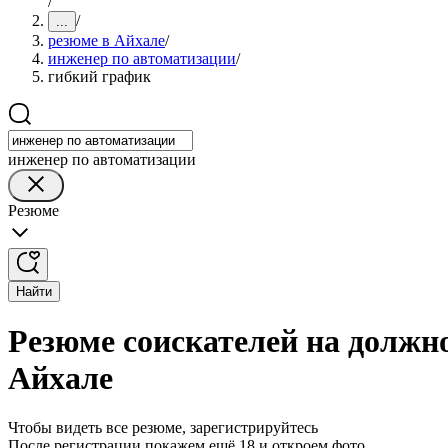
/
/
...
резюме в Айхале
/
инженер по автоматизации
/
гибкий график
инженер по автоматизации
Резюме
Найти
Резюме соискателей на должн
Айхале
Чтобы видеть все резюме, зарегистрируйтесь
После регистрации покажем ещё 18 и откроем фото