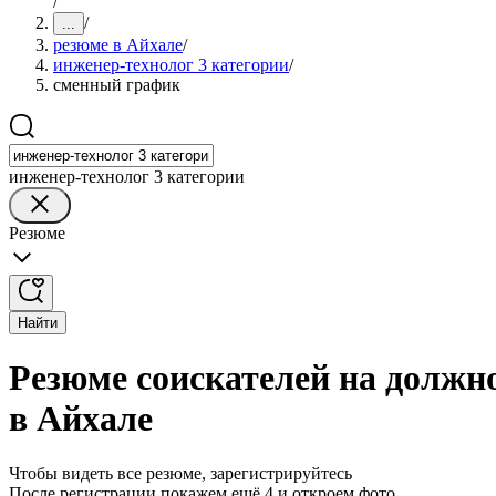
/
/
...
резюме в Айхале
/
инженер-технолог 3 категории
/
сменный график
инженер-технолог 3 категории
Резюме
Найти
Резюме соискателей на должн
в Айхале
Чтобы видеть все резюме, зарегистрируйтесь
После регистрации покажем ещё 4 и откроем фото