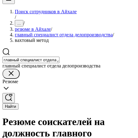
Поиск сотрудников в Айхале
/
/
...
резюме в Айхале
/
главный специалист отдела делопроизводства
/
вахтовый метод
главный специалист отдела делопроизводства
Резюме
Найти
Резюме соискателей на
должность главного