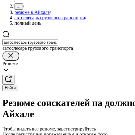
/
/
...
резюме в Айхале
/
автослесарь грузового транспорта
/
полный день
автослесарь грузового транспорта
Резюме
Найти
Резюме соискателей на должно
Айхале
Чтобы видеть все резюме, зарегистрируйтесь
После регистрации покажем ещё 4 и откроем фото