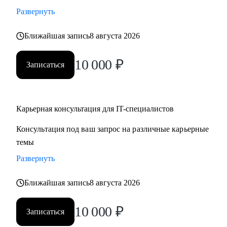
• Стратегии карьерного роста: как перейти с junior на
Развернуть
middle, с middle на senior уровень
Ближайшая запись
8 августа 2026
• Стратегия поиска работы: как и где искать вакансии, как
откликаться, как построить системный подход к поиску
10 000
₽
вакансий
Записаться
• Стратегия релокации в Европу: как выбрать страну, где
искать вакансии, на что обращать внимание
Карьерная консультация для IT-специалистов
Кому могу помочь:
Консультация под ваш запрос на различные карьерные
• QA, аналитики (бизнес + системные)
темы
• Разработчики
• Project/Product-менеджеры
Развернуть
Ближайшая запись
8 августа 2026
10 000
₽
Записаться