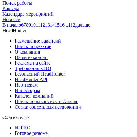
Поиск работы
Карьера
Календарь мероприятий
Новости
В начало
6
7
8
9
10
11
12
13
14
15
16
...
112
дальше
HeadHunter
Размещение вакансий
Поиск по резюме
О компании
Наши вакансии
Реклама на сайте
Требования к ПО
Безопасный HeadHunter
HeadHunter API
Партнерам
Инвесторам
Каталог компаний
Поиск по вакансиям в Айхале
Сетка: соцсеть для нетворкинга
Соискателям
hh PRO
Готовое резюме