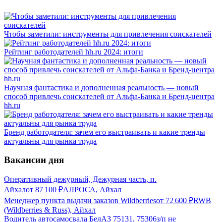
Чтобы заметили: инструменты для привлечения соискателей
Рейтинг работодателей hh.ru 2024: итоги
Научная фантастика и дополненная реальность — новый
способ привлечь соискателей от Альфа-Банка и Бренд-центра
hh.ru
Бренд работодателя: зачем его выстраивать и какие тренды
актуальны для рынка труда
Вакансии дня
Оперативный дежурный, Дежурная часть, п.
Айхал
от
87 100
₽
АЛРОСА, Айхал
Менеджер пункта выдачи заказов Wildberries
от
72 600
₽
RWB
(Wildberries & Russ), Айхал
Водитель автосамосвала БелАЗ 75131, 75306
з/п не