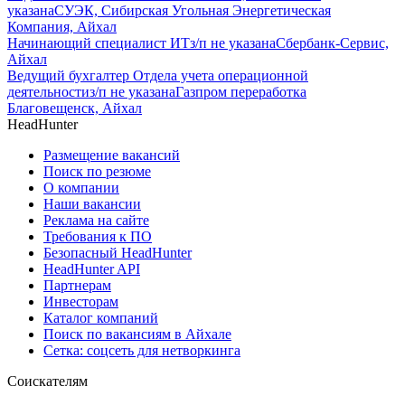
указана
СУЭК, Сибирская Угольная Энергетическая
Компания, Айхал
Начинающий специалист ИТ
з/п не указана
Сбербанк-Сервис,
Айхал
Ведущий бухгалтер Отдела учета операционной
деятельности
з/п не указана
Газпром переработка
Благовещенск, Айхал
HeadHunter
Размещение вакансий
Поиск по резюме
О компании
Наши вакансии
Реклама на сайте
Требования к ПО
Безопасный HeadHunter
HeadHunter API
Партнерам
Инвесторам
Каталог компаний
Поиск по вакансиям в Айхале
Сетка: соцсеть для нетворкинга
Соискателям