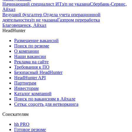
Начинающий специалист ИТ
з/п не указана
Сбербанк-Сервис,
Айхал
Ведущий бухгалтер Отдела учета операционной
деятельности
з/п не указана
Газпром переработка
Благовещенск, Айхал
HeadHunter
Размещение вакансий
Поиск по резюме
О компании
Наши вакансии
Реклама на сайте
Требования к ПО
Безопасный HeadHunter
HeadHunter API
Партнерам
Инвесторам
Каталог компаний
Поиск по вакансиям в Айхале
Сетка: соцсеть для нетворкинга
Соискателям
hh PRO
Готовое резюме