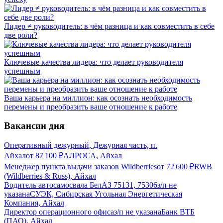
Лидер ≠ руководитель: в чём разница и как совместить в себе
две роли?
Ключевые качества лидера: что делает руководителя
успешным
Ваша карьера на миллион: как осознать необходимость
перемены и преобразить ваше отношение к работе
Вакансии дня
Оперативный дежурный, Дежурная часть, п.
Айхал
от
87 100
₽
АЛРОСА, Айхал
Менеджер пункта выдачи заказов Wildberries
от
72 600
₽
RWB
(Wildberries & Russ), Айхал
Водитель автосамосвала БелАЗ 75131, 75306
з/п не
указана
СУЭК, Сибирская Угольная Энергетическая
Компания, Айхал
Директор операционного офиса
з/п не указана
Банк ВТБ
(ПАО), Айхал