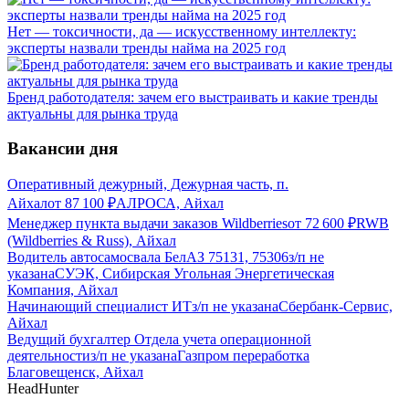
Нет — токсичности, да — искусственному интеллекту:
эксперты назвали тренды найма на 2025 год
Бренд работодателя: зачем его выстраивать и какие тренды
актуальны для рынка труда
Вакансии дня
Оперативный дежурный, Дежурная часть, п.
Айхал
от
87 100
₽
АЛРОСА, Айхал
Менеджер пункта выдачи заказов Wildberries
от
72 600
₽
RWB
(Wildberries & Russ), Айхал
Водитель автосамосвала БелАЗ 75131, 75306
з/п не
указана
СУЭК, Сибирская Угольная Энергетическая
Компания, Айхал
Начинающий специалист ИТ
з/п не указана
Сбербанк-Сервис,
Айхал
Ведущий бухгалтер Отдела учета операционной
деятельности
з/п не указана
Газпром переработка
Благовещенск, Айхал
HeadHunter