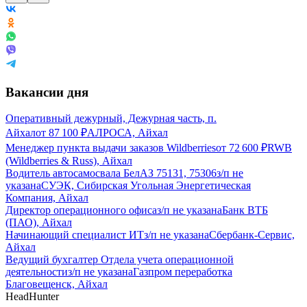
Вакансии дня
Оперативный дежурный, Дежурная часть, п.
Айхал
от
87 100
₽
АЛРОСА, Айхал
Менеджер пункта выдачи заказов Wildberries
от
72 600
₽
RWB
(Wildberries & Russ), Айхал
Водитель автосамосвала БелАЗ 75131, 75306
з/п не
указана
СУЭК, Сибирская Угольная Энергетическая
Компания, Айхал
Директор операционного офиса
з/п не указана
Банк ВТБ
(ПАО), Айхал
Начинающий специалист ИТ
з/п не указана
Сбербанк-Сервис,
Айхал
Ведущий бухгалтер Отдела учета операционной
деятельности
з/п не указана
Газпром переработка
Благовещенск, Айхал
HeadHunter