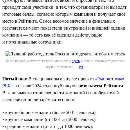
суммируют индексы из всех анкет и опросов (и тех, что
проводят сами участники, и тех, что организаторы) и выводят
итоговые баллы, согласно которым компания и получает своё
место в Рейтинге. Самое весомое значение в финальных
результатах имеют показатели внутренней и внешней оценки
компании — то есть как её оценили действующие
и потенциальные сотрудники.
Более подробно изучить каждый этап можно
здесь
, а лучше понять методологию
оценки участников —
тут
.
Пятый шаг.
В специальном выпуске проекта
«Рынок труда»
РБК+
в начале 2024 года опубликуют
результаты Рейтинга
.
В зависимости от численности компаний его победителей
распределят по четырём категориям:
• крупнейшие компании (более 5001 человека);
• крупные компании (от 1001 до 5000 человек);
• средние компании (от 251 до 1000 человек);