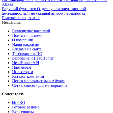
Айхал
Ведущий бухгалтер Отдела учета операционной
деятельности
з/п не указана
Газпром переработка
Благовещенск, Айхал
HeadHunter
Размещение вакансий
Поиск по резюме
О компании
Наши вакансии
Реклама на сайте
Требования к ПО
Безопасный HeadHunter
HeadHunter API
Партнерам
Инвесторам
Каталог компаний
Поиск по вакансиям в Айхале
Сетка: соцсеть для нетворкинга
Соискателям
hh PRO
Готовое резюме
Все сервисы