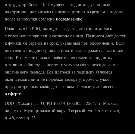
тратите много времени на поиск и вручную поднимаете
и трудоустройства. Преимущества подписки, указанные
резюме
на странице, рассчитаны на основе данных в среднем в неделю
после её покупки согласно
хотите сравнить себя с конкурентами и оценить шансы
исследованию
Подключая hh PRO, вы подтверждаете, что ознакомились
с условиями подписки и согласны с ними. Подписка даёт доступ
к функциям сервиса на срок, указанный при оформлении. Если
не отменить подписку, она автоматически продлится на тот же
срок. Вы имеете право в любое время отменить подписку
в личном кабинете — доступ к услугам сохранится до конца
оплаченного периода. Все платежи за подписку являются
окончательными и не подлежат возврату, кроме случаев,
предусмотренных законодательством. Полные условия есть
в оферте
ООО «Хэдхантер», ОГРН 1067761906805, 125047, г. Москва,
вн. тер. г. Муниципальный округ Тверской, ул. 2-я Брестская,
д. 48, помещ. 25